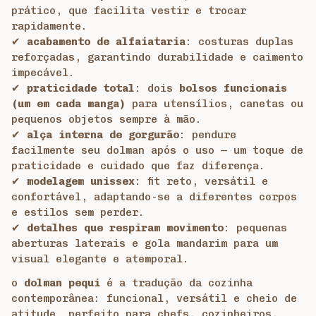
prático, que facilita vestir e trocar
rapidamente.
✔
acabamento de alfaiataria
: costuras duplas
reforçadas, garantindo durabilidade e caimento
impecável.
✔
praticidade total
: dois
bolsos funcionais
(um em cada manga)
para utensílios, canetas ou
pequenos objetos sempre à mão.
✔
alça interna de gorgurão
: pendure
facilmente seu dolman após o uso — um toque de
praticidade e cuidado que faz diferença.
✔
modelagem unissex
: fit reto, versátil e
confortável, adaptando-se a diferentes corpos
e estilos sem perder.
✔
detalhes que respiram movimento
: pequenas
aberturas laterais e gola mandarim para um
visual elegante e atemporal.
o
dolman pequi
é a tradução da cozinha
contemporânea: funcional, versátil e cheio de
atitude. perfeito para chefs, cozinheiros,