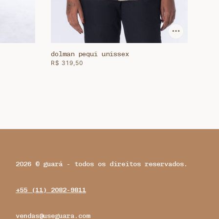
dolman pequi unissex
R$ 319,50
2026 © guará - todos os direitos reservados.
+55 (11) 2082-9811
vendas@useguara.com