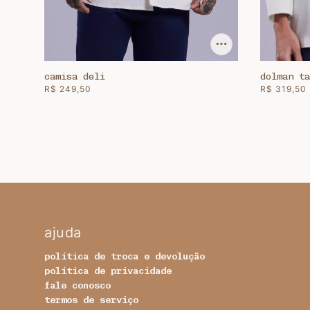
camisa deli
dolman ta
R$ 249,50
R$ 319,50
ajuda
política de troca e devolução
política de privacidade
fale conosco
termos de serviço